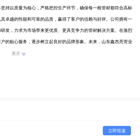
终坚持以质量为核心，严格把控生产环节，确保每一根管材都符合高标
以其卓越的性能和可靠的品质，赢得了客户的信赖与好评。公司拥有一
和研发，力求为市场带来更优质、更具竞争力的管材解决方案。在激烈
客户的贴心服务，逐步树立起良好的品牌形象。未来，山东鑫杰亮管业
推动管材行业的发展贡献力量，与各界合作伙伴携手共进，共创美好未
展开
济发展添砖加瓦。
立即投递